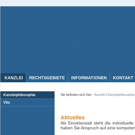
Michael Nagel
Fachanwalt für Familienrecht
KANZLEI
RECHTSGEBIETE
INFORMATIONEN
KONTAKT
Kanzleiphilosophie
Sie befinden sich hier:
Kanzlei
/
Kanzleiphilosophie
Vita
Aktuelles
Als Einzelanwalt steht die individuel
haben Sie Anspruch auf eine kompetent